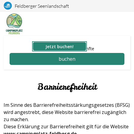
Feldberger Seenlandschaft
Jetzt buchen!
Stellplätze und Unterkünfte
buchen
Barrierefreiheit
Im Sinne des Barrierefreiheitsstärkungs­gesetzes (BFSG)
wird angestrebt, diese Website barrierefrei zugänglich
zu machen.
Diese Erklärung zur Barrierefreiheit gilt für die Website
www.campingplatz-feldberg.de
.